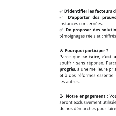
✅
D’identifier les facteurs 
✅
D’apporter des preuv
instances concernées.
✅
De proposer des soluti
témoignages réels et chiffrés
🚨
Pourquoi participer ?
Parce que
se taire, c’est 
souffrir sans réponse. Par
progrès
, à une meilleure pr
et à des réformes essentiel
les autres.
📝
Notre engagement
: Vo
seront exclusivement utilisée
de nos démarches pour faire 