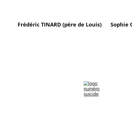
Frédéric TINARD (père de Louis)
Sophie 
Soutien
Agir pour la santé psychologique des militaires.
Prévention du suicide : 3114
© 2024. All rights reserved.