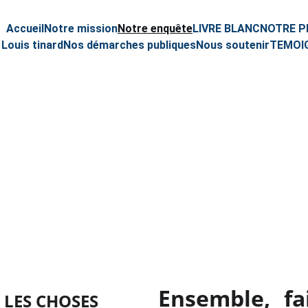
Accueil
Notre mission
Notre enquête
LIVRE BLANC
NOTRE P
 Louis tinard
Nos démarches publiques
Nous soutenir
TEMOI
NOTRE ENQUET
Ensemble, fa
 LES CHOSES