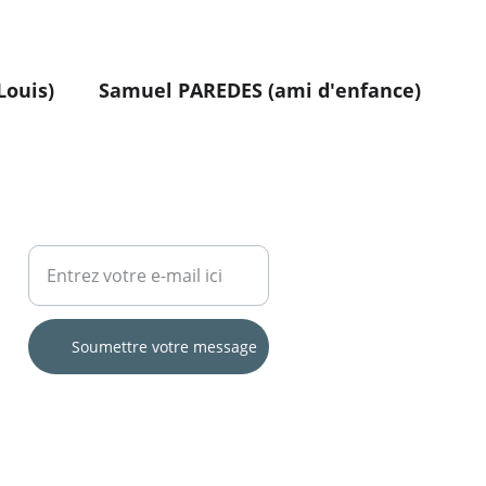
Louis)
Samuel PAREDES (ami d'enfance)
Votre adresse e-mail
Soumettre votre message
n grand merci à notre avocate : 