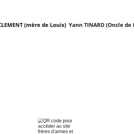
CLEMENT (mère de Louis)
Yann TINARD (Oncle de 
JUSTICE
PRÉVENTION
+33 6 62 13 13 81
contact@associationlouis2022.org
Qui sommes nous : Association Loi 1901
RNA : W173010878
U