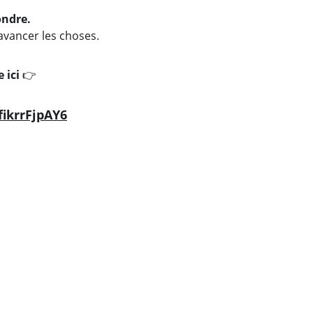
ondre.
avancer les choses.
 ici
👉
fikrrFjpAY6