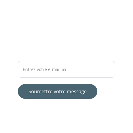
JUSTICE
contact@associationlouis2022.org
+33 6 62 13 13 81
PRÉVENTION
Votre adresse e-mail
Soumettre votre message
© 2024. All rights reserved.
Mentions légales