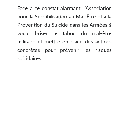
Face à ce constat alarmant, l'Association
pour la Sensibilisation au Mal-Être et à la
Prévention du Suicide dans les Armées à
voulu briser le tabou du mal-être
militaire et mettre en place des actions
concrètes pour prévenir les risques
suicidaires .
Contactez-nous 
pour sensibiliser
Nous sommes là pour écouter et agir 
ensemble pour améliorer la situation des 
militaires et prévenir le suicide au sein de 
l'armée.