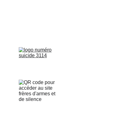
Politique de confidentialité
Qui sommes nous : Association Loi 
1901
RNA : W173010878
Un grand merci à notre avocate : 
Maitre Tiffen MARCEL