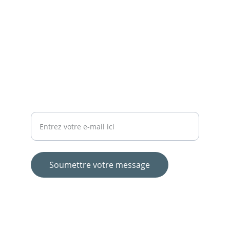
JUSTICE
contact@associationlouis2022.org
+33 6 62 13 13 81
PRÉVENTION
Votre adresse e-mail
Soumettre votre message
© 2024. All rights reserved.