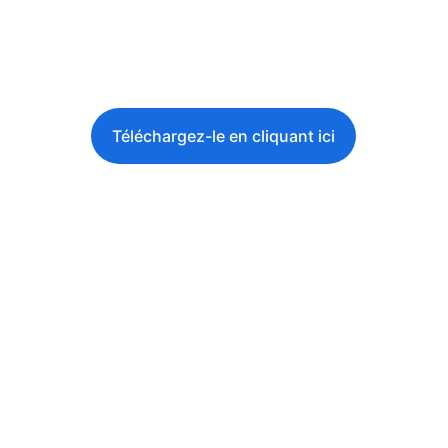
les parlementaires, et partagé 
également sur nos réseaux sociaux, 
Facebook, LinkedIn et X.
Téléchargez-le en cliquant ici