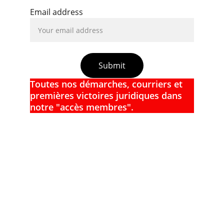
Email address
Submit
Toutes nos démarches, courriers et 
premières victoires juridiques dans 
notre "accès membres".
Soutien
Agir pour la santé psychologique des 
militaires.
Prévention du suicide : 3114