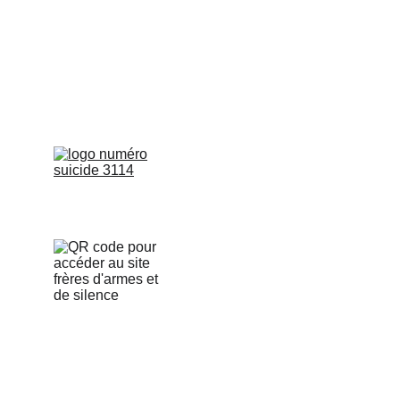
Mentions légales
Politique de confidentialité
Qui sommes nous : Association Loi 
1901
RNA : W173010878
Un grand merci à notre avocate : 